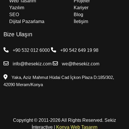
Web Tasarım
Projeler
Yazılım
Kariyer
SEO
Blog
Dijital Pazarlama
İletişim
Bize Ulaşın
+90 532 012 6000
+90 542 649 19 98
info@thesekiz.com
we@thesekiz.com
Yaka, Aziz Mahmut Hüdai Cad İçkon Plaza D:185/302,
42090 Meram/Konya
Copyright © 2011-2026
All Rights Reserved.
Sekiz
İnteractive
|
Konya Web Tasarım