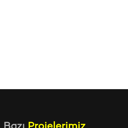
Türkiye genelinde ve global ölçekte
web sitesi
tasarımı
alanında tanınan bir marka haline gelmek.
B
a
z
ı
P
r
o
j
e
l
e
r
i
m
i
z