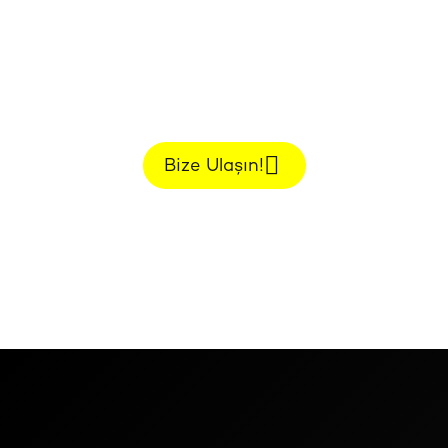
H
a
r
i
k
a
B
i
r
P
r
o
j
e
İ
ç
i
n
B
i
r
l
i
k
t
e
Ç
a
l
ı
ş
a
l
ı
m
.
Bize Ulaşın!