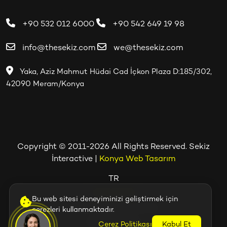
+90 532 012 6000
+90 542 649 19 98
info@thesekiz.com
we@thesekiz.com
Yaka, Aziz Mahmut Hüdai Cad İçkon Plaza D:185/302,
42090 Meram/Konya
Copyright © 2011-2026
All Rights Reserved.
Sekiz
İnteractive
|
Konya Web Tasarım
TR
7/24 Destek
Bu web sitesi deneyiminizi geliştirmek için
KVKK Aydınlatma Metni
çerezleri kullanmaktadır.
Çerez Politikası
Çerez Politikası
Kabul Et