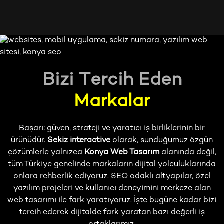
B
i
z
i
T
e
r
c
i
h
E
d
e
n
M
a
r
k
a
l
a
r
Başarı; güven, strateji ve yaratıcı iş birliklerinin bir
ürünüdür.
Sekiz interactive
olarak, sunduğumuz özgün
çözümlerle yalnızca
Konya Web Tasarım
alanında değil,
tüm Türkiye genelinde markaların dijital yolculuklarında
onlara rehberlik ediyoruz. SEO odaklı altyapılar, özel
yazılım projeleri ve kullanıcı deneyimini merkeze alan
web tasarımı ile fark yaratıyoruz. İşte bugüne kadar bizi
tercih ederek dijitalde fark yaratan bazı değerli iş