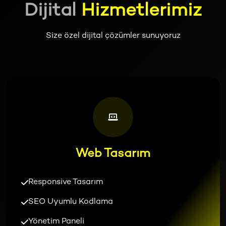
D
i
j
i
t
a
l
H
i
z
m
e
t
l
e
r
i
m
i
z
Size özel dijital çözümler sunuyoruz
Web Tasarım
Responsive Tasarım
SEO Uyumlu Kodlama
Yönetim Paneli