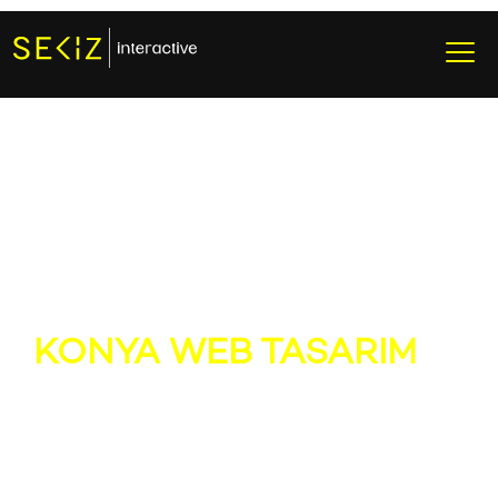
KONYA WEB TASARIM
10 yılı aşkın deneyimimizle
Konya web Tasarım
alanında öncü konumdayız. Yüzlerce projeye hayat
verdik, her birinde estetik, hız ve kullanıcı deneyimini
ön planda tuttuk. Amacımız, sadece Konya'da değil,